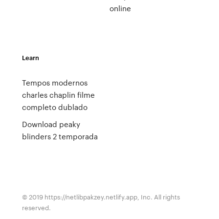
online
Learn
Tempos modernos
charles chaplin filme
completo dublado
Download peaky
blinders 2 temporada
© 2019 https://netlibpakzey.netlify.app, Inc. All rights
reserved.